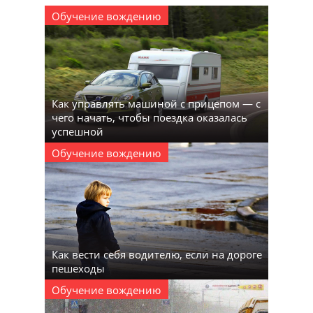
Обучение вождению
Как управлять машиной с прицепом — с
чего начать, чтобы поездка оказалась
успешной
Обучение вождению
Как вести себя водителю, если на дороге
пешеходы
Обучение вождению