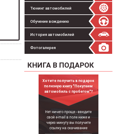
Тюнинг автомобилей
Обучение вождению
История автомобилей
Фотогалерея
КНИГА В ПОДАРОК
Хотите получить в подарок
полезную книгу "Покупаем
автомобиль с пробегом"?
Нет ничего проще - введите
свой e-mail в поле ниже и
через минуту вы получите
ссылку на скачивание