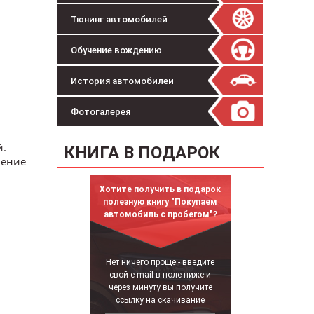
Тюнинг автомобилей
Обучение вождению
История автомобилей
Фотогалерея
й.
КНИГА В ПОДАРОК
чение
Хотите получить в подарок
полезную книгу "Покупаем
автомобиль с пробегом"?
Нет ничего проще - введите
свой e-mail в поле ниже и
через минуту вы получите
ссылку на скачивание