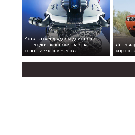
Авто на водородном двигателе
— сегодня экономия, завтра
Легенда
спасение человечества
король 