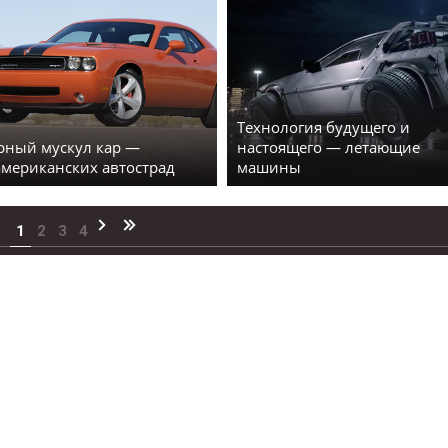
Технология будущего и
рный мускул кар —
настоящего — летающие
американских автострад
машины
1
2
3
4