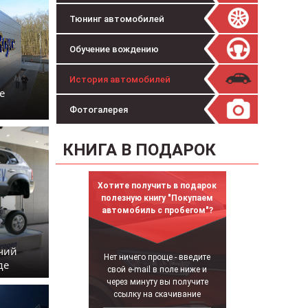
Тюнинг автомобилей
Обучение вождению
История автомобилей
е
Фотогалерея
КНИГА В ПОДАРОК
Хотите получить в подарок
полезную книгу "Покупаем
автомобиль с пробегом"?
учий
Нет ничего проще - введите
де
свой e-mail в поле ниже и
через минуту вы получите
ссылку на скачивание