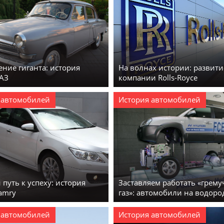
ние гиганта: история
На волнах истории: развити
ГАЗ
компании Rolls-Royce
 автомобилей
История автомобилей
путь к успеху: история
Заставляем работать «грем
amry
газ»: автомобили на водоро
 автомобилей
История автомобилей