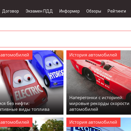
Договор
Экзамен ПДД
Информер
Обзоры
Рейтинги
 автомобилей
История автомобилей
Наперегонки с историей:
ся без нефти:
мировые рекорды скорости
ативные виды топлива
автомобилей
 автомобилей
История автомобилей