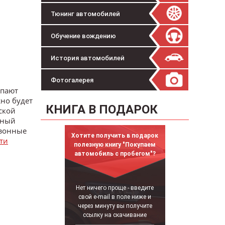
Тюнинг автомобилей
Обучение вождению
История автомобилей
Фотогалерея
упают
но будет
КНИГА В ПОДАРОК
ской
нный
езонные
Хотите получить в подарок
ти
полезную книгу "Покупаем
автомобиль с пробегом"?
Нет ничего проще - введите
свой e-mail в поле ниже и
через минуту вы получите
ссылку на скачивание