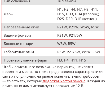
Тип освещения
Тип лампы
H1, H2, H4, H7, H9, H11,
Фары
H15, HB3, HB4 (галоген);
D2S, D2R, D1R (ксенон)
Направленные огни
P21W, P21W, W5W, R5W
Задние фонари
P21W, P21/5W
Боковые фонари
W5W, R5W
Габаритные огни
R5W, P21/5W, W5W, C5W
Противотуманные фары
H3, H4, H11, H15
Чтобы описать все возможные варианты, не хватит
времени и места, но ниже представлены характеристики
самых популярных на рынке осветительных приборов
— то есть тех, которые
подлежат частой замене
. Каждая из
описанных ламп использует напряжение 12 В.