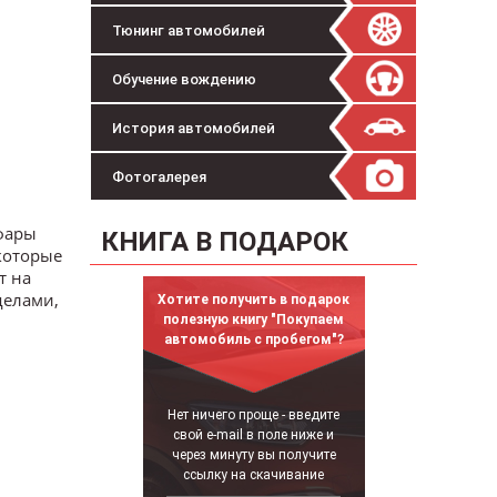
Тюнинг автомобилей
Обучение вождению
История автомобилей
Фотогалерея
 фары
КНИГА В ПОДАРОК
которые
т на
делами,
Хотите получить в подарок
полезную книгу "Покупаем
автомобиль с пробегом"?
Нет ничего проще - введите
свой e-mail в поле ниже и
через минуту вы получите
ссылку на скачивание