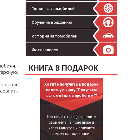
Тюнинг автомобилей
Обучение вождению
История автомобилей
Фотогалерея
мобиля.
КНИГА В ПОДАРОК
терскую,
вностью.
Хотите получить в подарок
царапин.
полезную книгу "Покупаем
автомобиль с пробегом"?
Нет ничего проще - введите
свой e-mail в поле ниже и
через минуту вы получите
ссылку на скачивание