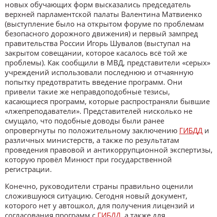
новых обучающих форм высказались председатель
верхней парламентской палаты Валентина Матвиенко
(выступление было на открытом форуме по проблемам
безопасного дорожного движения) и первый зампред
правительства России Игорь Шувалов (выступал на
закрытом совещании, которое касалось всё той же
проблемы). Как сообщили в МВД, представители «серых»
учреждений использовали последнюю и отчаянную
попытку предотвратить введение программ. Они
привели такие же неправдоподобные тезисы,
касающиеся программ, которые распространяли бывшие
«лжепреподаватели». Представителей нисколько не
смущало, что подобные доводы были ранее
опровергнуты по положительному заключению
ГИБДД
и
различных министерств, а также по результатам
проведения правовой и антикоррупционной экспертизы,
которую провёл Минюст при государственной
регистрации.
Конечно, руководители страны правильно оценили
сложившуюся ситуацию. Сегодня новый документ,
которого нет у автошкол, для получения лицензий
и
согласования программ с
ГИБДД
, а также для