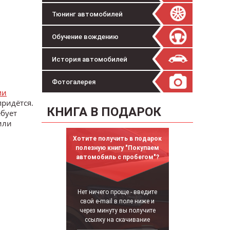
Тюнинг автомобилей
Обучение вождению
История автомобилей
Фотогалерея
ми
ридётся.
КНИГА В ПОДАРОК
ебует
или
Хотите получить в подарок
полезную книгу "Покупаем
автомобиль с пробегом"?
Нет ничего проще - введите
свой e-mail в поле ниже и
через минуту вы получите
ссылку на скачивание