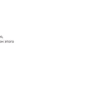
ю,
он этого