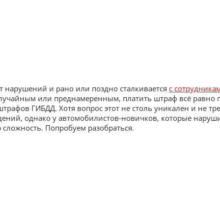
от нарушений и рано или поздно сталкивается
с сотрудника
случайным или преднамеренным, платить штраф всё равно п
штрафов ГИБДД. Хотя вопрос этот не столь уникален и не тр
дений, однако у автомобилистов-новичков, которые наруш
 сложность. Попробуем разобраться.