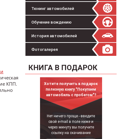
Тюнинг автомобилей
Обучение вождению
История автомобилей
Фотогалерея
КНИГА В ПОДАРОК
ки
тическая
ие КПП.
Хотите получить в подарок
ильно
полезную книгу "Покупаем
автомобиль с пробегом"?
Нет ничего проще - введите
свой e-mail в поле ниже и
через минуту вы получите
ссылку на скачивание