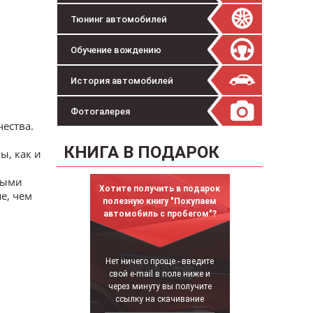
Тюнинг автомобилей
Обучение вождению
История автомобилей
Фотогалерея
ества.
КНИГА В ПОДАРОК
, как и
ными
Хотите получить в подарок
е, чем
полезную книгу "Покупаем
автомобиль с пробегом"?
Нет ничего проще - введите
свой e-mail в поле ниже и
через минуту вы получите
ссылку на скачивание