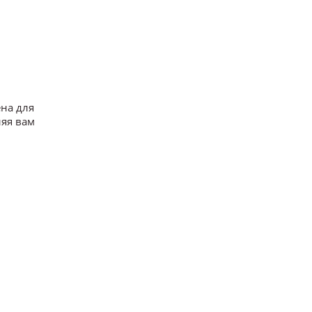
ена для
ляя вам