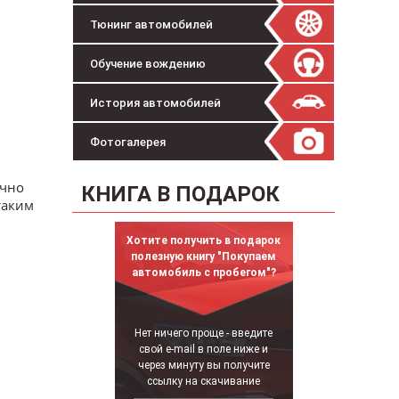
Тюнинг автомобилей
Обучение вождению
История автомобилей
Фотогалерея
очно
КНИГА В ПОДАРОК
таким
Хотите получить в подарок
полезную книгу "Покупаем
автомобиль с пробегом"?
Нет ничего проще - введите
свой e-mail в поле ниже и
через минуту вы получите
ссылку на скачивание