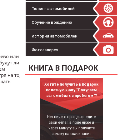
Тюнинг автомобилей
Обучение вождению
История автомобилей
Фотогалерея
рево или
будут ли
КНИГА В ПОДАРОК
ием
ря на то,
ещать
Хотите получить в подарок
полезную книгу "Покупаем
автомобиль с пробегом"?
Нет ничего проще - введите
свой e-mail в поле ниже и
через минуту вы получите
ссылку на скачивание