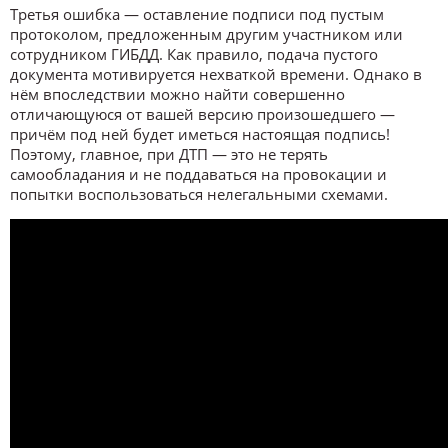
Третья ошибка — оставление подписи под пустым
протоколом, предложенным другим участником или
сотрудником ГИБДД. Как правило, подача пустого
документа мотивируется нехваткой времени. Однако в
нём впоследствии можно найти совершенно
отличающуюся от вашей версию произошедшего —
причём под ней будет иметься настоящая подпись!
Поэтому, главное, при ДТП — это не терять
самообладания и не поддаваться на провокации и
попытки воспользоваться нелегальными схемами.