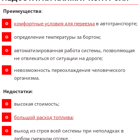
Преимущества
:
комфортные условия для переезда
в автотранспорте;
определение температуры за бортом;
автоматизированная работа системы, позволяющая
не отвлекаться от ситуации на дороге;
невозможность переохлаждения человеческого
организма.
Недостатки
:
высокая стоимость;
большой расход топлива
;
выход из строя всей системы при неполадках в
любом смежном отсеке.