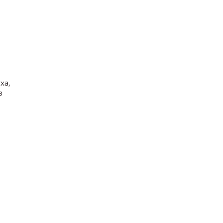
ха,
в