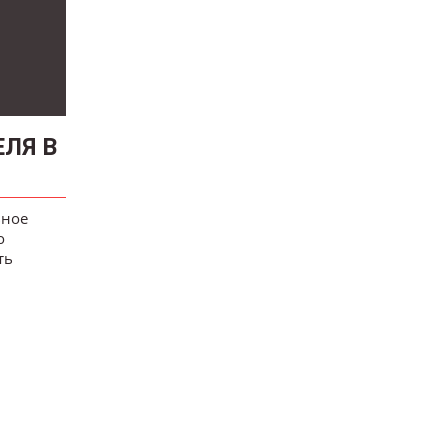
ЛЯ В
вное
о
ть