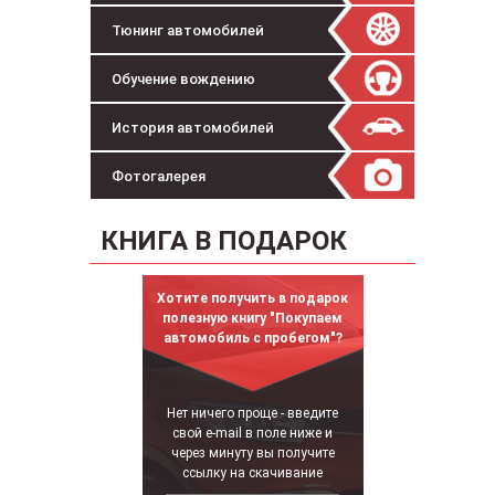
Тюнинг автомобилей
Обучение вождению
История автомобилей
Фотогалерея
КНИГА В ПОДАРОК
Хотите получить в подарок
полезную книгу "Покупаем
автомобиль с пробегом"?
Нет ничего проще - введите
свой e-mail в поле ниже и
через минуту вы получите
ссылку на скачивание