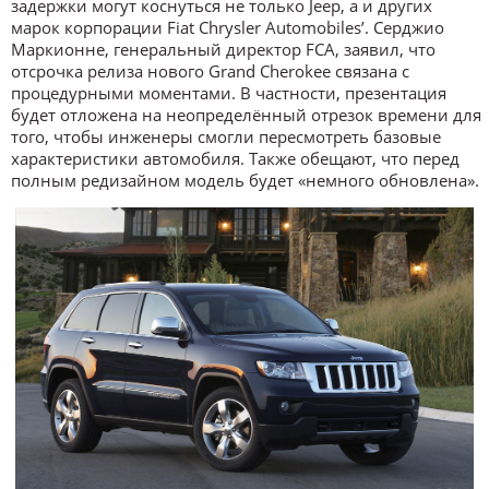
задержки могут коснуться не только Jeep, а и других
марок корпорации Fiat Chrysler Automobiles’. Серджио
Маркионне, генеральный директор FCA, заявил, что
отсрочка релиза нового Grand Cherokee связана с
процедурными моментами. В частности, презентация
будет отложена на неопределённый отрезок времени для
того, чтобы инженеры смогли пересмотреть базовые
характеристики автомобиля. Также обещают, что перед
полным редизайном модель будет «немного обновлена».