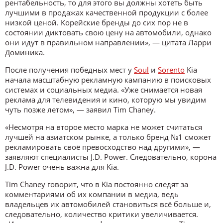
рентабельность, то для этого вы должны хотеть быть
лучшими в продажах качественной продукции с более
низкой ценой. Корейские бренды до сих пор не в
состоянии диктовать свою цену на автомобили, однако
они идут в правильном направлении», — цитата Ларри
Доминика.
После получения победных мест у
Soul
и
Sorento
Kia
начала масштабную рекламную кампанию в поисковых
системах и социальных медиа. «Уже снимается новая
реклама для телевидения и кино, которую мы увидим
чуть позже летом», — заявил Tim Chaney.
«Несмотря на второе место марка не может считаться
лучшей на азиатском рынке, а только бренд №1 сможет
рекламировать своё превосходство над другими», —
заявляют специалисты J.D. Power. Следовательно, корона
J.D. Power очень важна для Kia.
Tim Chaney говорит, что в Kia постоянно следят за
комментариями об их компании в медиа, ведь
владельцев их автомобилей становиться всё больше и,
следовательно, количество критики увеличивается.