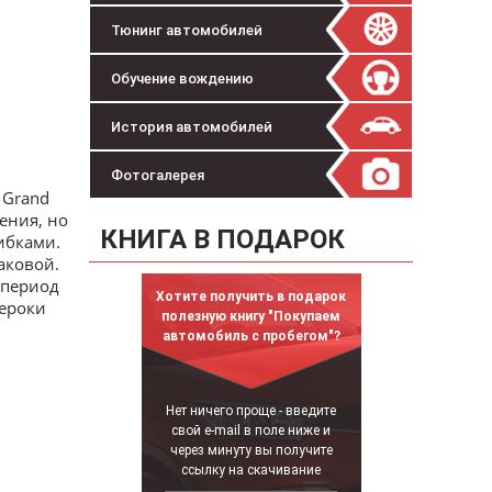
Тюнинг автомобилей
Обучение вождению
История автомобилей
Фотогалерея
 Grand
ения, но
КНИГА В ПОДАРОК
ибками.
аковой.
 период
Хотите получить в подарок
Чероки
полезную книгу "Покупаем
автомобиль с пробегом"?
Нет ничего проще - введите
свой e-mail в поле ниже и
через минуту вы получите
ссылку на скачивание