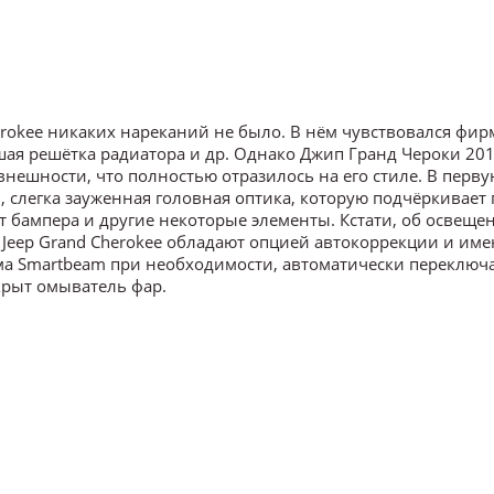
rokee никаких нареканий не было. В нём чувствовался фи
ая решётка радиатора и др. Однако Джип Гранд Чероки 201
нешности, что полностью отразилось на его стиле. В перву
, слегка зауженная головная оптика, которую подчёркивает
т бампера и другие некоторые элементы. Кстати, об освеще
 Jeep Grand Cherokee обладают опцией автокоррекции и име
ма Smartbeam при необходимости, автоматически переключ
крыт омыватель фар.