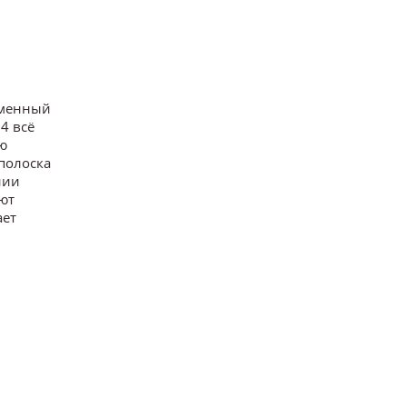
рменный
4 всё
ю
 полоска
нии
ют
ает