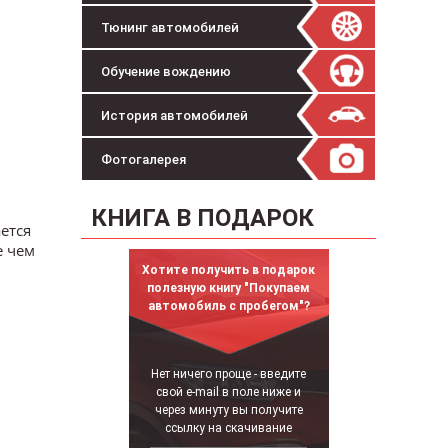
Тюнинг автомобилей
Обучение вождению
История автомобилей
Фотогалерея
КНИГА В ПОДАРОК
ется
е чем
Хотите получить в подарок
полезную книгу "Покупаем
автомобиль с пробегом"?
Нет ничего проще - введите
свой e-mail в поле ниже и
через минуту вы получите
ссылку на скачивание