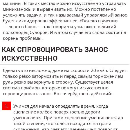
машины. В таких местах можно искусственно устраивать
мини-заносы и выравнивать их. Можно постепенно
усложнять задачи, и так называемый управляемый занос
будет ликвидирован эффективнее. «Тяжело в учении
— легко в бою», — так говорил и учил жить великий
полководец Суворов. И в этом случае его слова смотрят в
корень проблемы.
КАК СПРОВОЦИРОВАТЬ ЗАНОС
ИСКУССТВЕННО
Сделать это несложно, даже на скорости 20 км/ч. Следует
только резко затормозить и перед самым торможением
руль резко вывернуть в сторону. Существует целая
система приёмов, которые помогут искусственно
спровоцировать занос. Вот очерёдность действий:
Учимся для начала определять время, когда
сцепление колёс с поверхностью дороги
уменьшается. При этом сцепление уменьшается до
такой степени, что колёса находятся на грани
скольжения. Что даёт это умение? Оно позволит