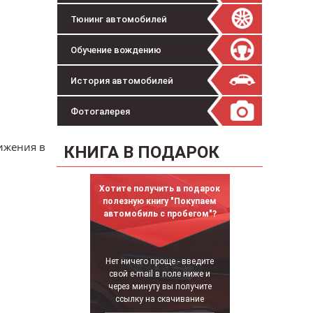
Тюнинг автомобилей
Обучение вождению
История автомобилей
Фотогалерея
ижения в
КНИГА В ПОДАРОК
Хотите получить в подарок
полезную книгу "Покупаем
автомобиль с пробегом"?
Нет ничего проще - введите
свой e-mail в поле ниже и
через минуту вы получите
ссылку на скачивание