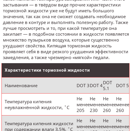
застывания — в твёрдом виде прочие характеристики
тормозной жидкости уже не будут иметь большого
значения, так как она не сможет создавать необходимое
давление в контуре и выполнять полезную работу. Также
лучше просмотреть и то, при какой температуре она
закипает — в подобном состоянии в жидкости появляется
множество пузырьков воздуха, которые существенно
ухудшают свойства. Кипящая тормозная жидкость
проявляет себя в виде резкого ухудшения эффективности
замедления, а также чрезмерно «мягкой» педали.
Характеристики тормозной жидкости
DOT
Наименование
DOT 3
DOT 4
DOT 5
5.1
Не
Не
Не
Не
Температура кипения
менее
менее
менее
менее
неувлажнённой жидкости, ˚С
205
230
260
260
Не
Не
Не
Не
Температура кипения жидкости
менее
менее
менее
менее
при содержании влаги 3,5%, ˚С