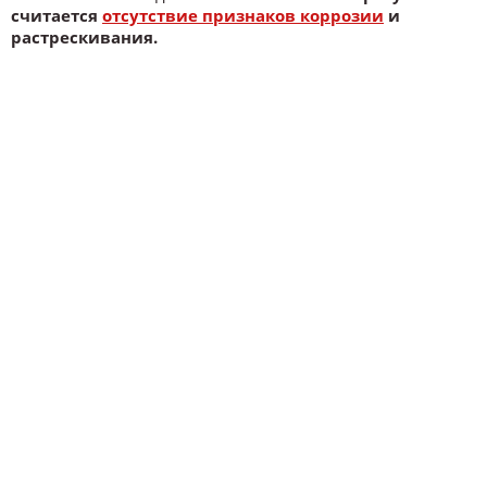
считается
отсутствие признаков коррозии
и
растрескивания.