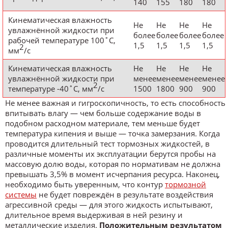
140
155
180
180
Кинематическая влажность
Не
Не
Не
Не
увлажнённой жидкости при
более
более
более
более
рабочей температуре 100˚С,
1,5
1,5
1,5
1,5
2
мм
/с
Кинематическая влажность
Не
Не
Не
Не
увлажнённой жидкости при
менее
менее
менее
менее
2
температуре -40˚С, мм
/с
1500
1800
900
900
Не менее важная и гигроскопичность, то есть способность
впитывать влагу — чем больше содержание воды в
подобном расходном материале, тем меньше будет
температура кипения и выше — точка замерзания. Когда
проводится длительный тест тормозных жидкостей, в
различные моменты их эксплуатации берутся пробы на
массовую долю воды, которая по нормативам не должна
превышать 3,5% в момент исчерпания ресурса. Наконец,
необходимо быть уверенным, что контур
тормозной
системы
не будет повреждён в результате воздействия
агрессивной среды — для этого жидкость испытывают,
длительное время выдерживая в ней резину и
металлические изделия.
Положительным результатом