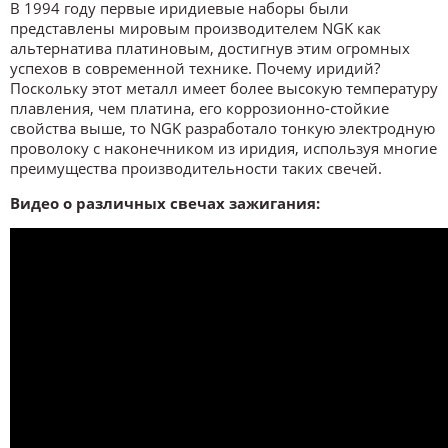
В 1994 году первые иридиевые наборы были
представлены мировым производителем NGK как
альтернатива платиновым, достигнув этим огромных
успехов в современной технике. Почему иридий?
Поскольку этот металл имеет более высокую температуру
плавления, чем платина, его коррозионно-стойкие
свойства выше, то NGK разработало тонкую электродную
проволоку с наконечником из иридия, используя многие
преимущества производительности таких свечей.
Видео о различных свечах зажигания: