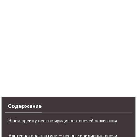
Содержание
В чём преимущества иридиевых свечей зажигания
Альтернатива платине — первые иридиевые свечи