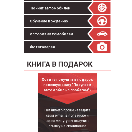
Тюнинг автомобилей
Обучение вождению
История автомобилей
Фотогалерея
КНИГА В ПОДАРОК
Хотите получить в подарок
полезную книгу "Покупаем
автомобиль с пробегом"?
Нет ничего проще - введите
свой e-mail в поле ниже и
через минуту вы получите
ссылку на скачивание