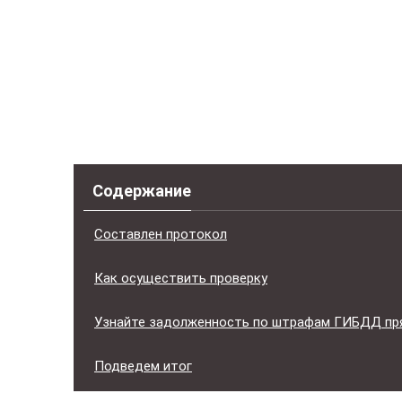
Содержание
Составлен протокол
Как осуществить проверку
Узнайте задолженность по штрафам ГИБДД пр
Подведем итог