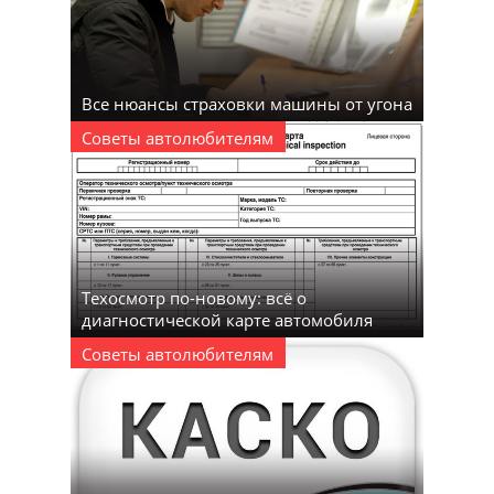
Все нюансы страховки машины от угона
Советы автолюбителям
Техосмотр по-новому: всё о
диагностической карте автомобиля
Советы автолюбителям