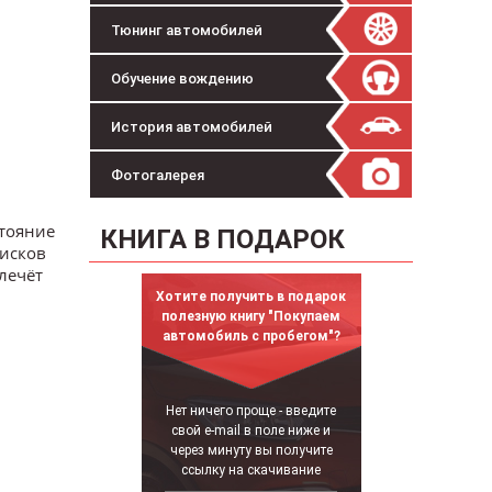
Тюнинг автомобилей
Обучение вождению
История автомобилей
Фотогалерея
стояние
КНИГА В ПОДАРОК
дисков
лечёт
Хотите получить в подарок
полезную книгу "Покупаем
автомобиль с пробегом"?
Нет ничего проще - введите
свой e-mail в поле ниже и
через минуту вы получите
ссылку на скачивание