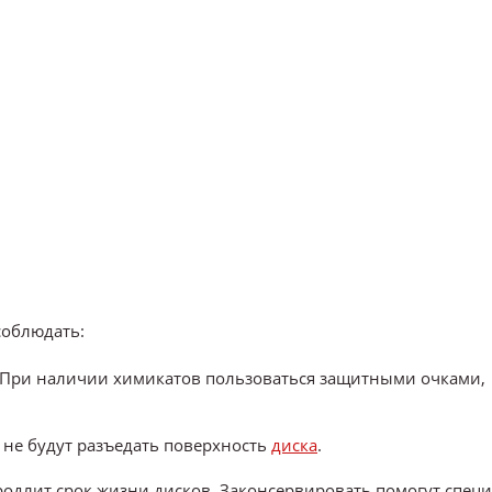
соблюдать:
. При наличии химикатов пользоваться защитными очками,
не будут разъедать поверхность
диска
.
родлит срок жизни дисков. Законсервировать помогут спец