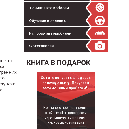
Тюнинг автомобилей
Обучение вождению
История автомобилей
Фотогалерея
т, что
КНИГА В ПОДАРОК
рая
утренних
то
Хотите получить в подарок
случаях
полезную книгу "Покупаем
автомобиль с пробегом"?
ой
Нет ничего проще - введите
свой e-mail в поле ниже и
через минуту вы получите
ссылку на скачивание