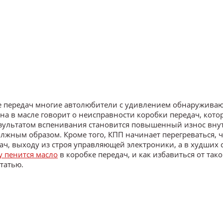
е передач многие автолюбители с удивлением обнаруживаю
а в масле говорит о неисправности коробки передач, кото
 Результатом вспенивания становится повышенный износ вн
лжным образом. Кроме того, КПП начинает перегреваться, ч
ч, выходу из строя управляющей электроники, а в худших 
у пенится масло
в коробке передач, и как избавиться от так
татью.