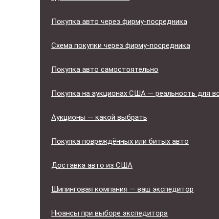
Покупка авто через фирму-посредника
Схема покупки через фирму-посредника
Покупка авто самостоятельно
Покупка на аукционах США — реальность для в
Аукционы — какой выбрать
Покупка повреждённых или битых авто
Доставка авто из США
Шипинговая компания — ваш экспедитор
Нюансы при выборе экспедитора