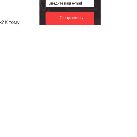
х? К тому