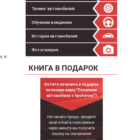
Тюнинг автомобилей
Обучение вождению
История автомобилей
Фотогалерея
х и
КНИГА В ПОДАРОК
Хотите получить в подарок
полезную книгу "Покупаем
автомобиль с пробегом"?
Нет ничего проще - введите
свой e-mail в поле ниже и
через минуту вы получите
ссылку на скачивание