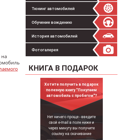
Тюнинг автомобилей
Обучение вождению
История автомобилей
Фотогалерея
 на
томобиль
КНИГА В ПОДАРОК
лаемого
Хотите получить в подарок
полезную книгу "Покупаем
автомобиль с пробегом"?
Нет ничего проще - введите
свой e-mail в поле ниже и
через минуту вы получите
ссылку на скачивание