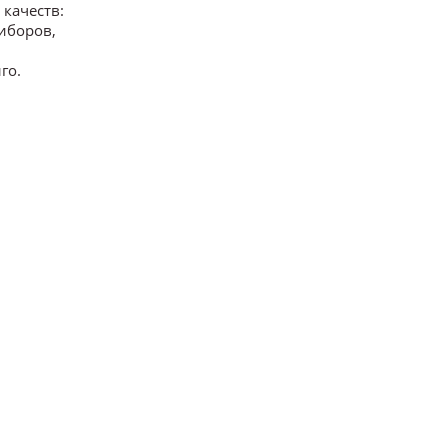
 качеств:
иборов,
го.