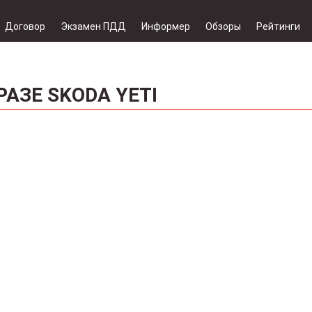
Договор
Экзамен ПДД
Информер
Обзоры
Рейтинги
АЗЕ SKODA YETI