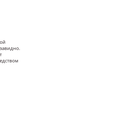
ной
завидно.
т
редством