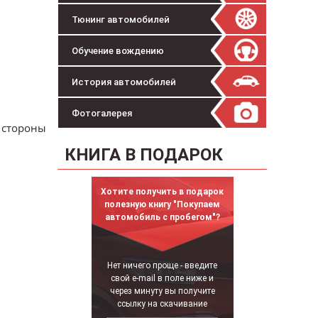
Тюнинг автомобилей
Обучение вождению
История автомобилей
Фотогалерея
 стороны
КНИГА В ПОДАРОК
Хотите получить в подарок
полезную книгу "Покупаем
автомобиль с пробегом"?
Нет ничего проще - введите
свой e-mail в поле ниже и
через минуту вы получите
ссылку на скачивание