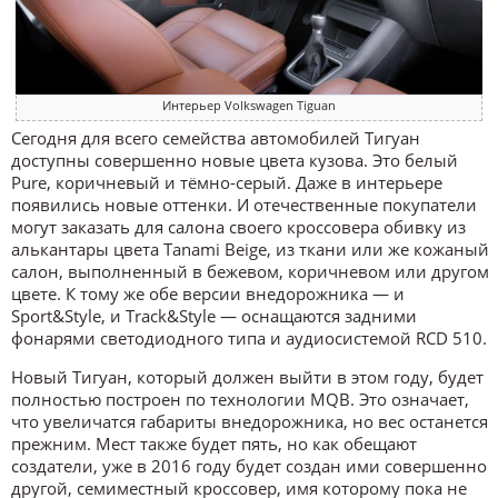
Интерьер Volkswagen Tiguan
Сегодня для всего семейства автомобилей Тигуан
доступны совершенно новые цвета кузова. Это белый
Pure, коричневый и тёмно-серый. Даже в интерьере
появились новые оттенки. И отечественные покупатели
могут заказать для салона своего кроссовера обивку из
алькантары цвета Tanami Beige, из ткани или же кожаный
салон, выполненный в бежевом, коричневом или другом
цвете. К тому же обе версии внедорожника — и
Sport&Style, и Track&Style — оснащаются задними
фонарями светодиодного типа и аудиосистемой RCD 510.
Новый Тигуан, который должен выйти в этом году, будет
полностью построен по технологии MQB. Это означает,
что увеличатся габариты внедорожника, но вес останется
прежним. Мест также будет пять, но как обещают
создатели, уже в 2016 году будет создан ими совершенно
другой, семиместный кроссовер, имя которому пока не