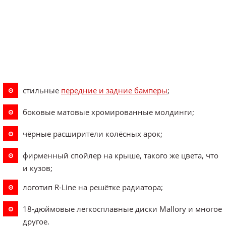
стильные
передние и задние бамперы
;
боковые матовые хромированные молдинги;
чёрные расширители колёсных арок;
фирменный спойлер на крыше, такого же цвета, что
и кузов;
логотип R-Line на решётке радиатора;
18-дюймовые легкосплавные диски Mallory и многое
другое.