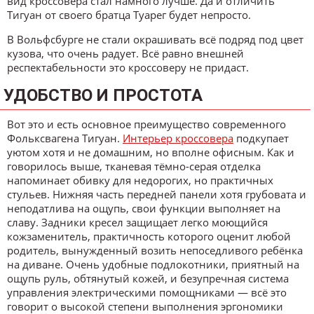
вид кроссовера стал намного лучше. Да и отличить
Тигуан от своего братца Туарег будет непросто.
В Вольфсбурге не стали окрашивать всё подряд под цвет
кузова, что очень радует. Всё равно внешней
респектабельности это кроссоверу не придаст.
УДОБСТВО И ПРОСТОТА
Вот это и есть основное преимущество современного
Фольксвагена Тигуан.
Интерьер кроссовера
подкупает
уютом хотя и не домашним, но вполне офисным. Как и
говорилось выше, тканевая тёмно-серая отделка
напоминает обивку для недорогих, но практичных
стульев. Нижняя часть передней панели хотя грубовата и
неподатлива на ощупь, свои функции выполняет на
славу. Задники кресел защищает легко моющийся
кожзаменитель, практичность которого оценит любой
родитель, вынужденный возить непоседливого ребёнка
на диване. Очень удобные подлокотники, приятный на
ощупь руль, обтянутый кожей, и безупречная система
управления электрическими помощниками — всё это
говорит о высокой степени выполнения эргономики