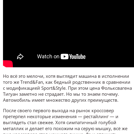
Но всё это мелочи, хотя выглядит машина в исполнении
того же Trend&Fan, как бедный родственник в сравнении
с модификацией Sport&Style. При этом цена Фольксвагена
Тигуан заметно не страдает. Но мы то знаем почему.
Автомобиль имеет множество других преимуществ.
После своего первого выхода на рынок кроссовер
претерпел некоторые изменения — рестайлинг — и
выглядеть стал свежее. Хотя симпатичный голубой
металлик и делает его похожим на серую мышку, всё же