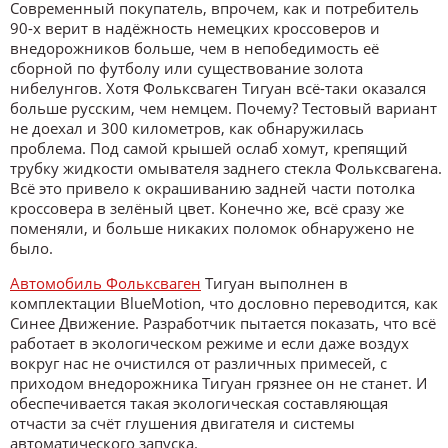
Современный покупатель, впрочем, как и потребитель
90-х верит в надёжность немецких кроссоверов и
внедорожников больше, чем в непобедимость её
сборной по футболу или существование золота
нибелунгов. Хотя Фольксваген Тигуан всё-таки оказался
больше русским, чем немцем. Почему? Тестовый вариант
не доехал и 300 километров, как обнаружилась
проблема. Под самой крышей ослаб хомут, крепящий
трубку жидкости омывателя заднего стекла Фольксвагена.
Всё это привело к окрашиванию задней части потолка
кроссовера в зелёный цвет. Конечно же, всё сразу же
поменяли, и больше никаких поломок обнаружено не
было.
Автомобиль Фольксваген
Тигуан выполнен в
комплектации BlueMotion, что дословно переводится, как
Синее Движение. Разработчик пытается показать, что всё
работает в экологическом режиме и если даже воздух
вокруг нас не очистился от различных примесей, с
приходом внедорожника Тигуан грязнее он не станет. И
обеспечивается такая экологическая составляющая
отчасти за счёт глушения двигателя и системы
автоматического запуска.