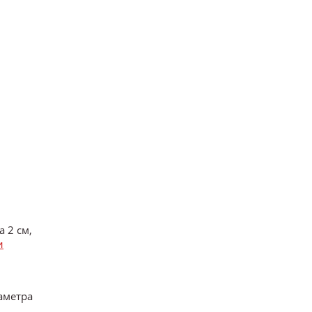
 2 см,
и
аметра