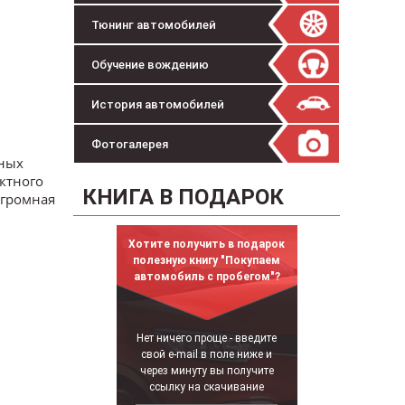
Тюнинг автомобилей
Обучение вождению
История автомобилей
Фотогалерея
тных
ктного
КНИГА В ПОДАРОК
Огромная
Хотите получить в подарок
полезную книгу "Покупаем
автомобиль с пробегом"?
Нет ничего проще - введите
свой e-mail в поле ниже и
через минуту вы получите
ссылку на скачивание