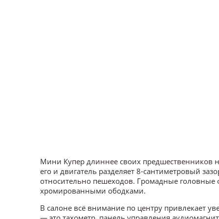
Мини Купер длиннее своих предшественников на 
его и двигатель разделяет 8-сантиметровый зазо
относительно пешеходов. Громадные головные
хромированными ободками.
В салоне всё внимание по центру привлекает у
— это тахометр, панель управления аудиомагни