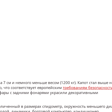
7 см и немного меньше весом (1200 кг). Капот стал выше на
р, что соответствует европейским
требованиям безопасност
 фары с задними фонарями украсили декоративными
величенный в размерах спидометр, окружность меньшего ди
толой, динамики, бортовой компьютер, кондиционер,