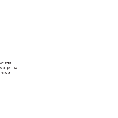
 очень
смотря на
огими