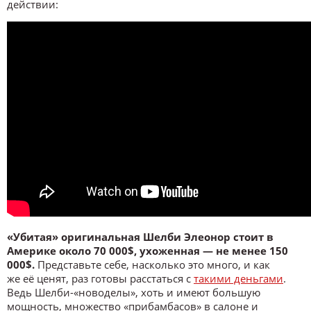
действии:
«Убитая» оригинальная Шелби Элеонор стоит в
Америке около 70 000$, ухоженная — не менее 150
000$.
Представьте себе, насколько это много, и как
же её ценят, раз готовы расстаться с
такими деньгами
.
Ведь Шелби-«новоделы», хоть и имеют большую
мощность, множество «прибамбасов» в салоне и