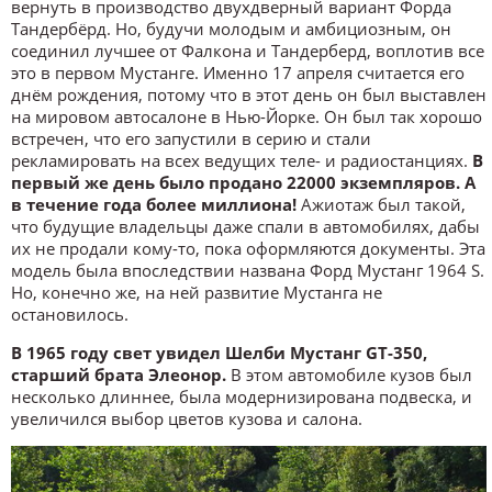
вернуть в производство двухдверный вариант Форда
Тандербёрд. Но, будучи молодым и амбициозным, он
соединил лучшее от Фалкона и Тандерберд, воплотив все
это в первом Мустанге. Именно 17 апреля считается его
днём рождения, потому что в этот день он был выставлен
на мировом автосалоне в Нью-Йорке. Он был так хорошо
встречен, что его запустили в серию и стали
рекламировать на всех ведущих теле- и радиостанциях.
В
первый же день было продано 22000 экземпляров. А
в течение года более миллиона!
Ажиотаж был такой,
что будущие владельцы даже спали в автомобилях, дабы
их не продали кому-то, пока оформляются документы. Эта
модель была впоследствии названа Форд Мустанг 1964 S.
Но, конечно же, на ней развитие Мустанга не
остановилось.
В 1965 году свет увидел Шелби Мустанг GT-350,
старший брата Элеонор.
В этом автомобиле кузов был
несколько длиннее, была модернизирована подвеска, и
увеличился выбор цветов кузова и салона.