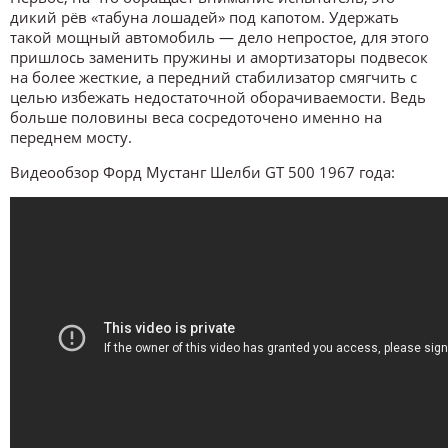
дикий рёв «табуна лошадей» под капотом. Удержать
такой мощный автомобиль — дело непростое, для этого
пришлось заменить пружины и амортизаторы подвесок
на более жесткие, а передний стабилизатор смягчить с
целью избежать недостаточной оборачиваемости. Ведь
больше половины веса сосредоточено именно на
переднем мосту.
Видеообзор Форд Мустанг Шелби GT 500 1967 года: