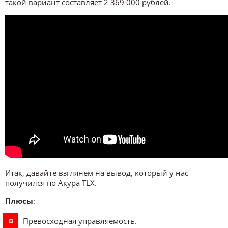
такой вариант составляет 2 369 000 рублей.
Итак, давайте взглянем на вывод, который у нас
получился по Акура TLX.
Плюсы
:
Превосходная управляемость.