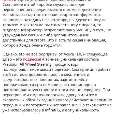
Сцепление в этой коробке служит лишь для
переключения передач именно в момент движения
машины, за старт же отвечает гидротрансформатор.
Например, находясь на светофоре, вы держите ногу на
тормозе, и как только вы снимаете ногу с педали, то
гидротрансформатор отправляет вашу машину в путь, не
утруждая вас какими-либо дополнительными
действиями для старта. Это и есть та самая инновация,
которой Хонда очень гордится.
Однако, это не все сюрпризы от Acura TLX, и следующее
диво – это
подвеска
! А точнее, уникальная система
Precision All Wheel Steering, проще говоря,
полноуправляемое шасси подвески. Сам принцип работы
этой системы довольно прост, в медленных и
среднескоростных поворотах, задние колёса
поворачиваются при помощи электроприводов в
противоположную сторону относительно передних. При
перестроении с одной полосы на другую или же в
скоростных обгонах задние колёса действуют аналогично
передним и повторяют их направление. Но такая система
уже использовалась в Infiniti G, а вот уникальность