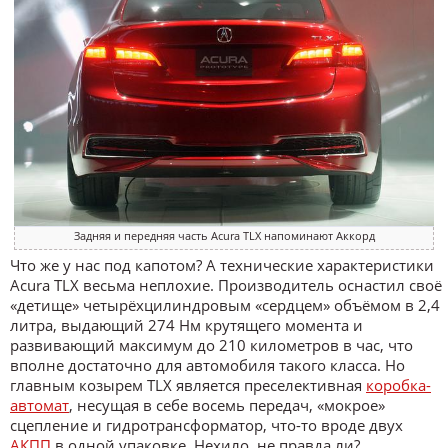
Задняя и передняя часть Acura TLX напоминают Аккорд
Что же у нас под капотом? А технические характеристики
Acura TLX весьма неплохие. Производитель оснастил своё
«детище» четырёхцилиндровым «сердцем» объёмом в 2,4
литра, выдающий 274 Нм крутящего момента и
развивающий максимум до 210 километров в час, что
вполне достаточно для автомобиля такого класса. Но
главным козырем TLX является преселективная
коробка-
автомат
, несущая в себе восемь передач, «мокрое»
сцепление и гидротрансформатор, что-то вроде двух
АКПП
в одной упаковке. Нехило, не правда ли?