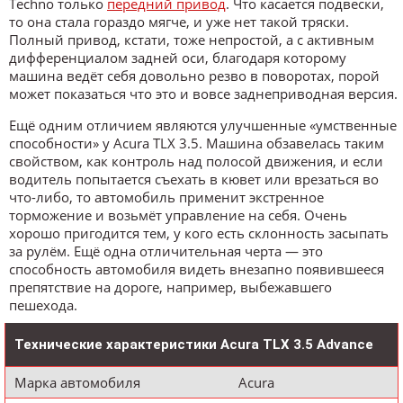
Techno только
передний привод
. Что касается подвески,
то она стала гораздо мягче, и уже нет такой тряски.
Полный привод, кстати, тоже непростой, а с активным
дифференциалом задней оси, благодаря которому
машина ведёт себя довольно резво в поворотах, порой
может показаться что это и вовсе заднеприводная версия.
Ещё одним отличием являются улучшенные «умственные
способности» у Acura TLX 3.5. Машина обзавелась таким
свойством, как контроль над полосой движения, и если
водитель попытается съехать в кювет или врезаться во
что-либо, то автомобиль применит экстренное
торможение и возьмёт управление на себя. Очень
хорошо пригодится тем, у кого есть склонность засыпать
за рулём. Ещё одна отличительная черта ― это
способность автомобиля видеть внезапно появившееся
препятствие на дороге, например, выбежавшего
пешехода.
Технические характеристики Acura TLX 3.5 Advance
Марка автомобиля
Acura