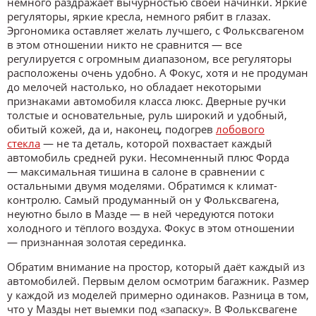
немного раздражает вычурностью своей начинки. Яркие
регуляторы, яркие кресла, немного рябит в глазах.
Эргономика оставляет желать лучшего, с Фольксвагеном
в этом отношении никто не сравнится — все
регулируется с огромным диапазоном, все регуляторы
расположены очень удобно. А Фокус, хотя и не продуман
до мелочей настолько, но обладает некоторыми
признаками автомобиля класса люкс. Дверные ручки
толстые и основательные, руль широкий и удобный,
обитый кожей, да и, наконец, подогрев
лобового
стекла
— не та деталь, которой похвастает каждый
автомобиль средней руки. Несомненный плюс Форда
— максимальная тишина в салоне в сравнении с
остальными двумя моделями. Обратимся к климат-
контролю. Самый продуманный он у Фольксвагена,
неуютно было в Мазде — в ней чередуются потоки
холодного и тёплого воздуха. Фокус в этом отношении
— признанная золотая серединка.
Обратим внимание на простор, который даёт каждый из
автомобилей. Первым делом осмотрим багажник. Размер
у каждой из моделей примерно одинаков. Разница в том,
что у Мазды нет выемки под «запаску». В Фольксвагене