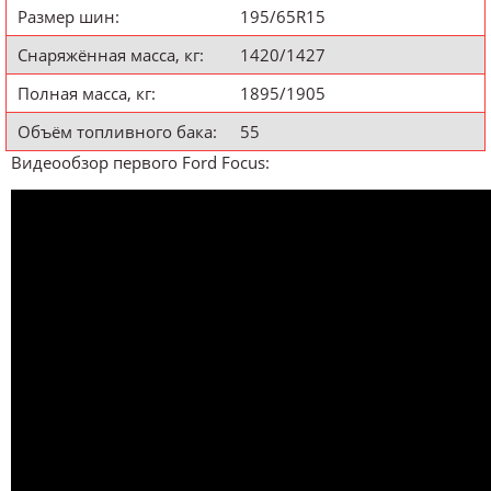
Размер шин:
195/65R15
Снаряжённая масса, кг:
1420/1427
Полная масса, кг:
1895/1905
Объём топливного бака:
55
Видеообзор первого Ford Focus: