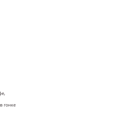
фе,
в гонке