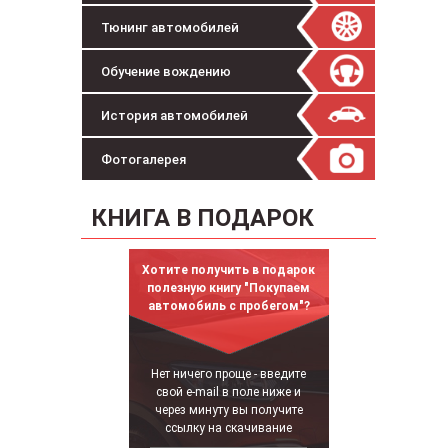
Тюнинг автомобилей
Обучение вождению
История автомобилей
Фотогалерея
КНИГА В ПОДАРОК
Хотите получить в подарок
полезную книгу "Покупаем
автомобиль с пробегом"?
Нет ничего проще - введите
свой e-mail в поле ниже и
через минуту вы получите
ссылку на скачивание