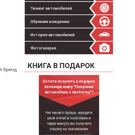
Тюнинг автомобилей
Обучение вождению
История автомобилей
Фотогалерея
КНИГА В ПОДАРОК
ий бренд
Хотите получить в подарок
полезную книгу "Покупаем
автомобиль с пробегом"?
Нет ничего проще - введите
свой e-mail в поле ниже и
через минуту вы получите
ссылку на скачивание