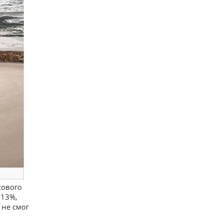
сового
 13%,
 не смог