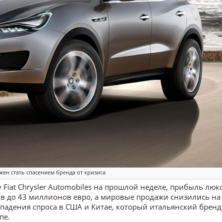
жен стать спасением бренда от кризиса
Fiat Chrysler Automobiles на прошлой неделе, прибыль люк
ов до 43 миллионов евро, а мировые продажи снизились на
 падения спроса в США и Китае, который итальянский бренд
пе.