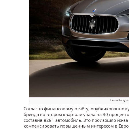
Levante дол
Согласно финансовому отчёту, опубликованному 
бренда во втором квартале упала на 30 процент
составив 8281 автомобиль. Это произошло из-за
компенсировать повышенным интересом в Евро