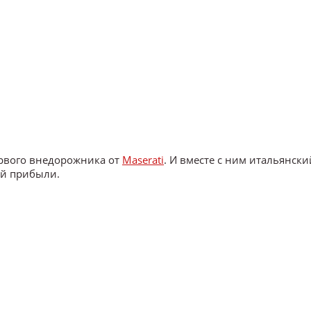
ервого внедорожника от
Maserati
. И вместе с ним итальянск
ей прибыли.