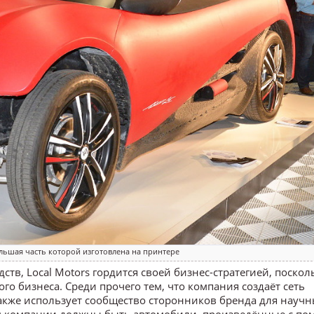
льшая часть которой изготовлена на принтере
в, Local Motors гордится своей бизнес-стратегией, поскол
о бизнеса. Среди прочего тем, что компания создаёт сеть
акже использует сообщество сторонников бренда для науч
ом компании должны быть автомобили, произведённые с п