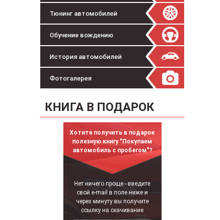
Тюнинг автомобилей
Обучение вождению
История автомобилей
Фотогалерея
КНИГА В ПОДАРОК
Хотите получить в подарок
полезную книгу "Покупаем
автомобиль с пробегом"?
Нет ничего проще - введите
свой e-mail в поле ниже и
через минуту вы получите
ссылку на скачивание