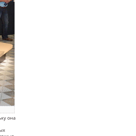
ьку она
ных
омощью