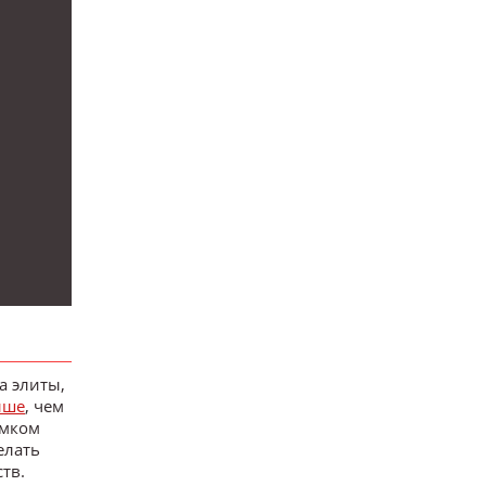
а элиты,
ыше
, чем
омком
елать
тв.