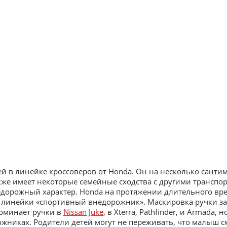
й в линейке кроссоверов от Honda. Он на несколько санти
 также имеет некоторые семейные сходства с другими трансп
едорожный характер. Honda на протяжении длительного вр
й линейки «спортивный внедорожник». Маскировка ручки з
поминает ручки в
Nissan Juke
, в Xterra, Pathfinder, и Armada, н
ожниках. Родители детей могут не переживать, что малыш 