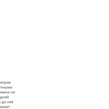
метров
ортными
емени не
адней
о до неё
сможет