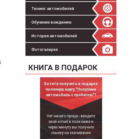
Тюнинг автомобилей
Обучение вождению
История автомобилей
Фотогалерея
6
КНИГА В ПОДАРОК
Хотите получить в подарок
полезную книгу "Покупаем
автомобиль с пробегом"?
Нет ничего проще - введите
свой e-mail в поле ниже и
через минуту вы получите
ссылку на скачивание