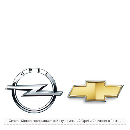
General Motors прекращает работу компаний Opel и Chevrolet в России