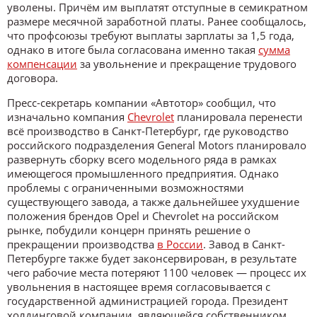
уволены. Причём им выплатят отступные в семикратном
размере месячной заработной платы. Ранее сообщалось,
что профсоюзы требуют выплаты зарплаты за 1,5 года,
однако в итоге была согласована именно такая
сумма
компенсации
за увольнение и прекращение трудового
договора.
Пресс-секретарь компании «Автотор» сообщил, что
изначально компания
Chevrolet
планировала перенести
всё производство в Санкт-Петербург, где руководство
российского подразделения General Motors планировало
развернуть сборку всего модельного ряда в рамках
имеющегося промышленного предприятия. Однако
проблемы с ограниченными возможностями
существующего завода, а также дальнейшее ухудшение
положения брендов Opel и Chevrolet на российском
рынке, побудили концерн принять решение о
прекращении производства
в России
. Завод в Санкт-
Петербурге также будет законсервирован, в результате
чего рабочие места потеряют 1100 человек — процесс их
увольнения в настоящее время согласовывается с
государственной администрацией города. Президент
холдинговой компании, являющейся собственником