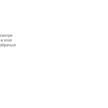
есмотря
 в этой
зобраться