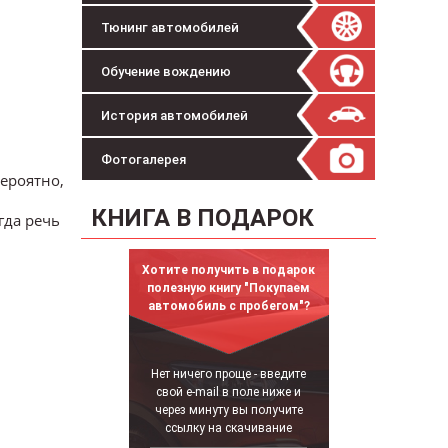
Тюнинг автомобилей
Обучение вождению
История автомобилей
Фотогалерея
ероятно,
КНИГА В ПОДАРОК
гда речь
Хотите получить в подарок
полезную книгу "Покупаем
автомобиль с пробегом"?
Нет ничего проще - введите
свой e-mail в поле ниже и
через минуту вы получите
ссылку на скачивание