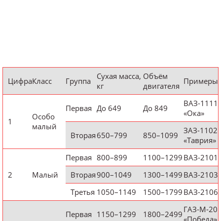
Сухая масса,
Объём
Цифра
Класс
Группа
Примеры
кг
двигателя
ВАЗ-1111
Первая
До 649
До 849
«Ока»
Особо
1
малый
ЗАЗ-1102
Вторая
650–799
850–1099
«Таврия»
Первая
800–899
1100–1299
ВАЗ-2101
2
Малый
Вторая
900–1049
1300–1499
ВАЗ-2103
Третья
1050–1149
1500–1799
ВАЗ-2106
ГАЗ-М-20
Первая
1150–1299
1800–2499
«Победа»