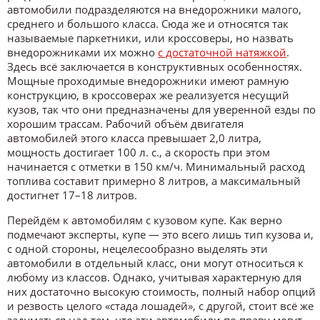
автомобили подразделяются на внедорожники малого,
среднего и большого класса. Сюда же и относятся так
называемые паркетники, или кроссоверы, но назвать
внедорожниками их можно
с достаточной натяжкой
.
Здесь всё заключается в конструктивных особенностях.
Мощные проходимые внедорожники имеют рамную
конструкцию, в кроссоверах же реализуется несущий
кузов, так что они предназначены для уверенной езды по
хорошим трассам. Рабочий объём двигателя
автомобилей этого класса превышает 2,0 литра,
мощность достигает 100 л. с., а скорость при этом
начинается с отметки в 150 км/ч. Минимальный расход
топлива составит примерно 8 литров, а максимальный
достигнет 17–18 литров.
Перейдём к автомобилям с кузовом купе. Как верно
подмечают эксперты, купе — это всего лишь тип кузова и,
с одной стороны, нецелесообразно выделять эти
автомобили в отдельный класс, они могут относиться к
любому из классов. Однако, учитывая характерную для
них достаточно высокую стоимость, полный набор опций
и резвость целого «стада лошадей», с другой, стоит всё же
задуматься над тем, что эти автомобили по праву могут