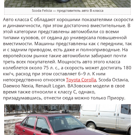
Scoda Felicia — представитель авто B-класса
Авто класса C обладают хорошими показателями скорости
и динамичности, при этом достаточно вместительные. В
этой категории представлены автомобили со всеми
типами кузовов, от седана до универсала повышенной
вместимости. Машины представлены как с передним, так
и с задним приводом, есть даже и полноприводные. На
европейском рынке такие автомобили забирают почти
треть всех покупателей. Мощность авто этого класса
колеблется около 75 л. с., а скорость может достигать 180
км/ч, расход при этом составляет 6–9 л. К ним
непосредственно относятся
Toyota Corolla
, Scoda Octavia,
Daewoo Nexia, Renault Logan. ВАЗовские модели в своё
время также относили к классу C, однако,
призадумавшись, отнести сюда можно только Приору.