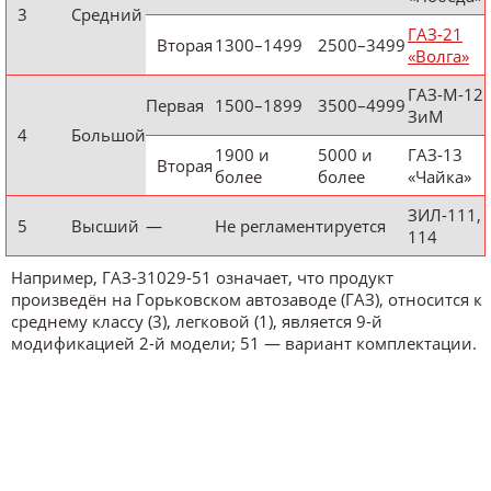
3
Средний
ГАЗ-21
Вторая
1300–1499
2500–3499
«Волга»
ГАЗ-М-12
Первая
1500–1899
3500–4999
ЗиМ
4
Большой
1900 и
5000 и
ГАЗ-13
Вторая
более
более
«Чайка»
ЗИЛ-111,
5
Высший
—
Не регламентируется
114
Например, ГАЗ-31029-51 означает, что продукт
произведён на Горьковском автозаводе (ГАЗ), относится к
среднему классу (3), легковой (1), является 9-й
модификацией 2-й модели; 51 — вариант комплектации.