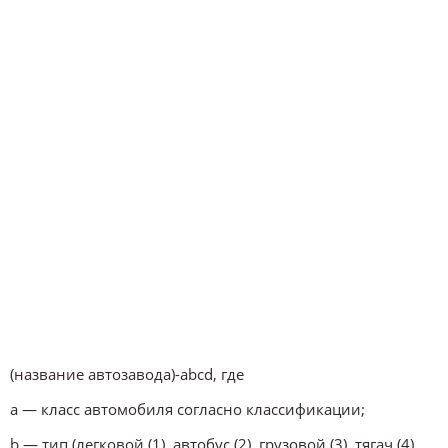
(название автозавода)-abcd, где
a — класс автомобиля согласно классификации;
b — тип (легковой (1), автобус (2), грузовой (3), тягач (4),