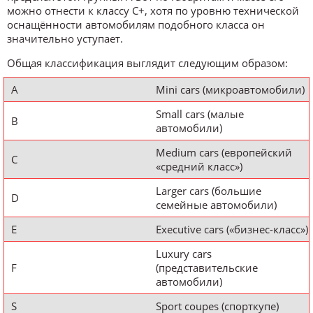
можно отнести к классу C+, хотя по уровню технической
оснащённости автомобилям подобного класса он
значительно уступает.
Общая классификация выглядит следующим образом:
A
Mini cars (микроавтомобили)
Small cars (малые
B
автомобили)
Medium cars (европейский
C
«средний класс»)
Larger cars (большие
D
семейные автомобили)
E
Executive cars («бизнес-класс»)
Luxury cars
F
(представительские
автомобили)
S
Sport coupes (спорткупе)