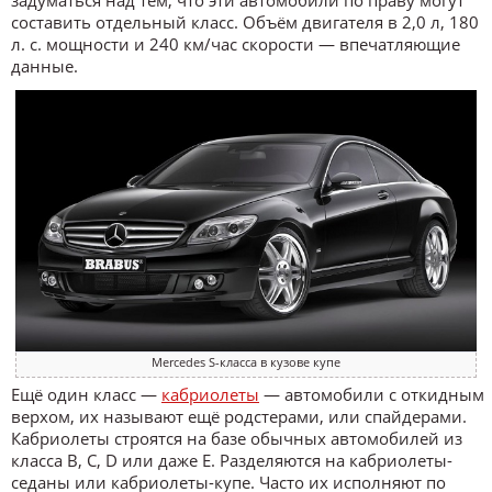
составить отдельный класс. Объём двигателя в 2,0 л, 180
л. с. мощности и 240 км/час скорости — впечатляющие
данные.
Mercedes S-класса в кузове купе
Ещё один класс —
кабриолеты
— автомобили с откидным
верхом, их называют ещё родстерами, или спайдерами.
Кабриолеты строятся на базе обычных автомобилей из
класса B, C, D или даже E. Разделяются на кабриолеты-
седаны или кабриолеты-купе. Часто их исполняют по