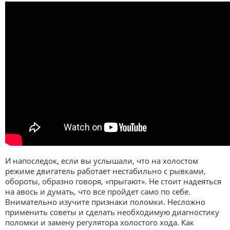
И напоследок, если вы услышали, что на холостом
режиме двигатель работает нестабильно с рывками,
обороты, образно говоря, «прыгают». Не стоит надеяться
на авось и думать, что все пройдет само по себе.
Внимательно изучите признаки поломки. Несложно
применить советы и сделать необходимую диагностику
поломки и замену регулятора холостого хода. Как