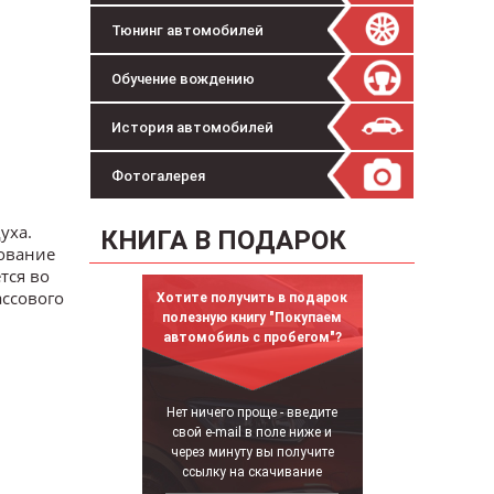
Тюнинг автомобилей
Обучение вождению
История автомобилей
Фотогалерея
уха.
КНИГА В ПОДАРОК
ование
тся во
ассового
Хотите получить в подарок
полезную книгу "Покупаем
автомобиль с пробегом"?
Нет ничего проще - введите
свой e-mail в поле ниже и
через минуту вы получите
ссылку на скачивание