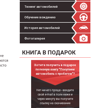
Тюнинг автомобилей
Обучение вождению
История автомобилей
Фотогалерея
КНИГА В ПОДАРОК
ие
аются
осто
Хотите получить в подарок
полезную книгу "Покупаем
автомобиль с пробегом"?
Нет ничего проще - введите
свой e-mail в поле ниже и
через минуту вы получите
ссылку на скачивание