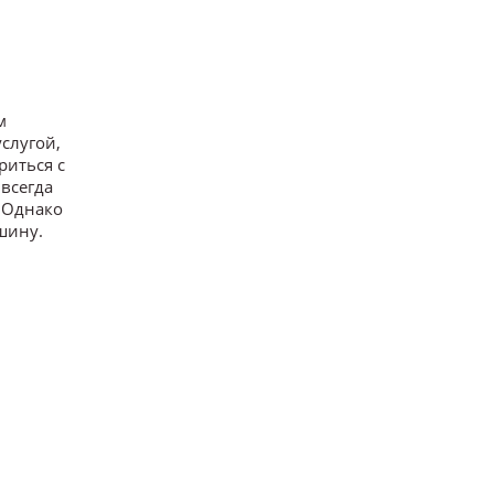
м
слугой,
риться с
 всегда
. Однако
шину.