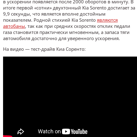
в ускорении появляется после 2000 оборотов в минуту. В
итоге первой «сотни» двухтонный Kia Sorento достигает за
9,9 секунды, что является вполне достойным
показателем. Родной стихией Kia Sorento
являются
автобаны
, так как при средних скоростях отклик педали
газа становится практически мгновенным, а запаса тяги
автомобиля достаточно для уверенного ускорения.
На видео — тест-драйв Киа Соренто: