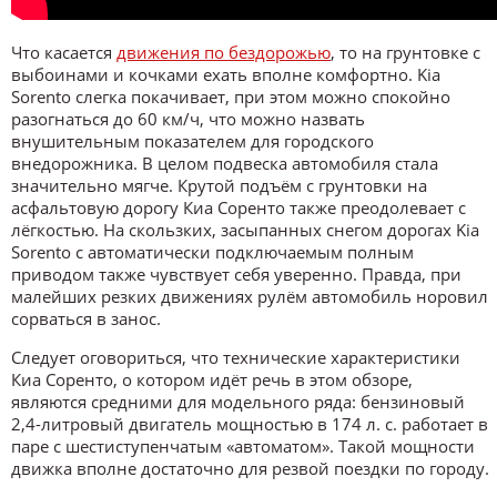
Что касается
движения по бездорожью
, то на грунтовке с
выбоинами и кочками ехать вполне комфортно. Kia
Sorento слегка покачивает, при этом можно спокойно
разогнаться до 60 км/ч, что можно назвать
внушительным показателем для городского
внедорожника. В целом подвеска автомобиля стала
значительно мягче. Крутой подъём с грунтовки на
асфальтовую дорогу Киа Соренто также преодолевает с
лёгкостью. На скользких, засыпанных снегом дорогах Kia
Sorento с автоматически подключаемым полным
приводом также чувствует себя уверенно. Правда, при
малейших резких движениях рулём автомобиль норовил
сорваться в занос.
Следует оговориться, что технические характеристики
Киа Соренто, о котором идёт речь в этом обзоре,
являются средними для модельного ряда: бензиновый
2,4-литровый двигатель мощностью в 174 л. с. работает в
паре с шестиступенчатым «автоматом». Такой мощности
движка вполне достаточно для резвой поездки по городу.