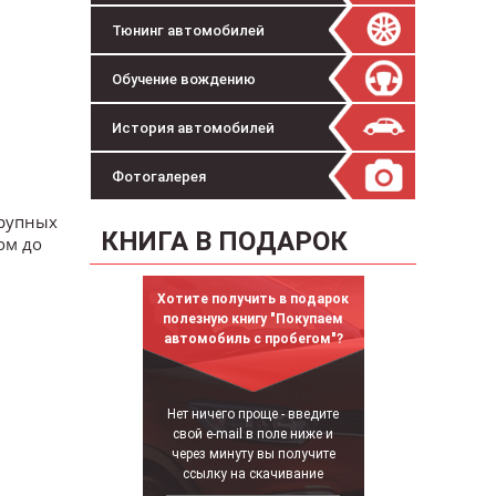
Тюнинг автомобилей
Обучение вождению
История автомобилей
Фотогалерея
крупных
КНИГА В ПОДАРОК
ом до
Хотите получить в подарок
полезную книгу "Покупаем
автомобиль с пробегом"?
Нет ничего проще - введите
свой e-mail в поле ниже и
через минуту вы получите
ссылку на скачивание